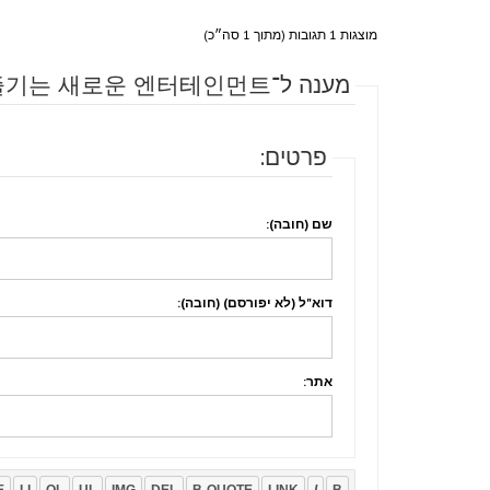
מוצגות 1 תגובות (מתוך 1 סה״כ)
מענה ל־일산가라오케: 노래와 춤으로 즐기는 새로운 엔터테인먼트
פרטים:
שם (חובה):
דוא"ל (לא יפורסם) (חובה):
אתר: