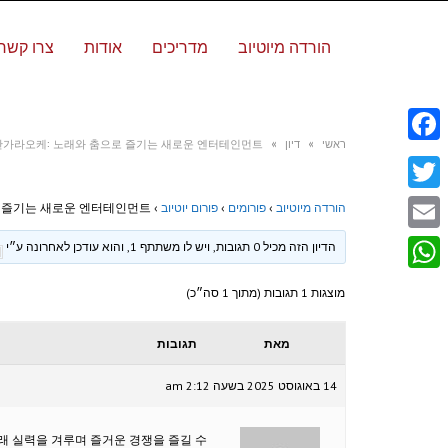
הורדה מיוטיוב
מדריכים
אודות
צרו קשר
ראשי
»
דיון
»
가라오케: 노래와 춤으로 즐기는 새로운 엔터테인먼트
Facebook
Twitter
הורדה מיוטיוב
›
פורומים
›
פורום יוטיוב
›
 즐기는 새로운 엔터테인먼트
Email
הדיון הזה מכיל 0 תגובות, ויש לו משתתף 1, והוא עודכן לאחרונה ע״י
WhatsApp
מוצגות 1 תגובות (מתוך 1 סה״כ)
מאת
תגובות
14 באוגוסט 2025 בשעה 2:12 am
래 실력을 겨루며 즐거운 경쟁을 즐길 수