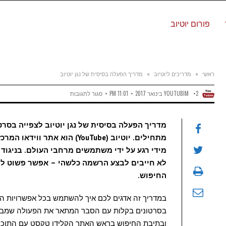
פורום יוטיוב
ראשי
»
מדריכים ליוטיוב
»
מדריך הפעלה בסיסית של נגן יוטיוב
על
YOUTUBIM
2 בינואר 2017
11:01 PM
סגור לתגובות
מדריך
מדריך הפעלה בסיסית של נגן יוטיוב לצפייה בסרטונ
הפעלה
מתחילים. יוטיוב (YouTube) הו
בסיסית
מידי רגע על ידי משתמשים מרחבי העולם. בניגוד ל
של
לא חייבים לבצע הרשמה כלשהי – אפשר פשוט לה
החיפוש.
נגן
יוטיוב
במדריך זה אדגים לכם איך להשתמש בכל אפשרויות הה
בסרטונים בקלות עם הסבר המתאר את הפעולה שמבצע כ
ובתיבת החיפוש בראש האתר הקלידו טקסט עם התוכן בו