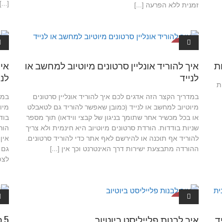
[…]
זמנית ללא הפרעה […]
מדריכים ליו
מ
טיוב
ת
איך להוריד אונליין סרטונים מיוטיוב למחשב או
איך
לנייד
לני
ת
במדריך הקצר הזה אדגים לכם איך להוריד אונליין סרטונים
במד
מיוטיוב למחשב או לנייד (כמובן שאפשר להוריד גם לטאבלט
או בכל מכשיר אחר שתומך בניגון של קבצי ווידאו) תוך מספר
בוד
שניות בודדות. הורדת סרטונים מיוטיוב היא חינמית ולא צריך
הור
להוריד אף תוכנה או להירשם לאף אתר כדי להוריד סרטונים.
אין
ההורדה מתבצעת ישירות דרך האינטרנט וכך אין […]
גם 
לצפ
מדריכים ליו
מ
טיוב
ד
איך לבנות פלייליסט ביוטיוב
5 סיבות למה הורדה מיוטיוב של שירים עדיפה