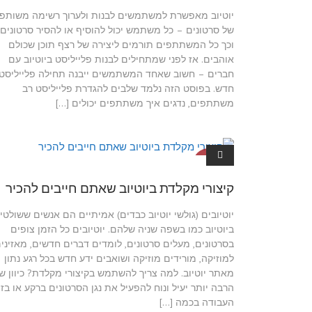
יוטיוב מאפשרת למשתמשים לבנות ולערוך רשימה משותפ
של סרטונים – כל משתמש יכול להוסיף או להסיר סרטונים
וכך כל המשתתפים תורמים ליצירה של רצף תוכן שכולם
אוהבים. אז לפני שמתחילים לבנות פלייליסט ביוטיוב עם
חברים – חשוב שאחד המשתמשים ייבנה תחילה פלייליסט
חדש. בפוסט הזה נלמד שלבים להגדרת פלייליסט רב
משתתפים, נדגים איך משתתפים יכולים […]
מדריכים ליו
טיוב
קיצורי מקלדת ביוטיוב שאתם חייבים להכיר
יוטיובים (גולשי יוטיוב כבדים) אמיתיים הם אנשים ששולטי
ביוטיוב כמו בשפה שניה שלהם. יוטיובים כל הזמן צופים
בסרטונים, מעלים סרטונים, לומדים דברים חדשים, מאזיני
למוזיקה, מורידים מוזיקה ושואבים ידע חדש בכל רגע נתון
מאתר יוטיוב. למה צריך להשתמש בקיצורי מקלדת? כיוון ש
הרבה יותר יעיל ונוח להפעיל את נגן הסרטונים ברקע או בז
העבודה בכמה […]