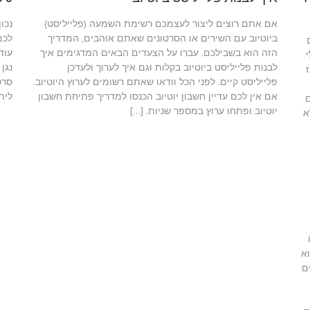
אם אתם רוצים ליצור לעצמכם רשימת השמעה (פלייליסט)
נכו
ביוטיוב עם השירים או הסרטונים שאתם אוהבים, המדריך
לכם
הזה הוא בשבילכם. עברו על הצעדים הבאים המדגימים איך
עוד
לבנות פלייליסט ביוטיוב בקלות וגם איך לערוך ולעדכן
נגן
פלייליסט קיים. לפני הכל וודאו שאתם רשומים לערוץ היוטיוב.
סרט
אם אין לכם עדיין חשבון יוטיוב הכנסו למדריך פתיחת חשבון
לית
יוטיוב ופתחו ערוץ במספר שניות. […]
א
ים. יוטיוב (YouTube) הוא
ם