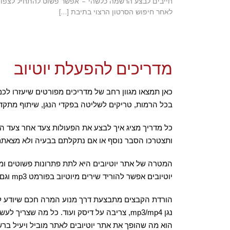
חייבים לבצע הרשמה כלשהי – אפשר פשוט להתחיל לצפו
לאחר חיפוש הסרטון הרצוי בתיבת […]
מדריכים להפעלת יוטיוב
כאן תמצאו מגוון רחב של מדריכים מפורטים שיעזרו ל
בכל הרמות, טריקים לשליטה בפקדי הנגן, שיתוף מתקד
כל מדריך מציג איך לבצע את הפעולות צעד אחר צעד הכ
ותצטרכו הסבר נוסף או אם נתקלתם בבעיה ולא מצאתם
המטרה של אתר יוטיובים היא לתת פתרונות פשוטים ומג
יוטיובים אפשר להוריד שירים מיוטיוב בפורמט mp3 וגם להוריד סרטונים בפורמט mp4 תוך מספר שניות בודדות לכל מכשיר שתרצו.
הורדת הקבצים מתבצעת דרך מנוע המרה חכם שיודע להפו
נגן mp3/mp4, צריבה על דיסק ועוד. כל מה 
הוא מה שהופך את אתר יוטיובים לאתר מוביל ויעיל בר