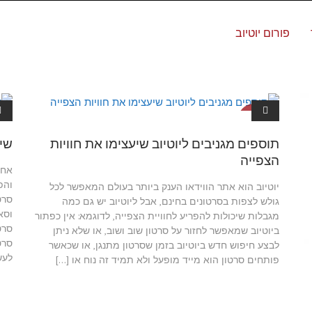
פורום יוטיוב
מדריכים ליו
מ
טיוב
תוספים מגניבים ליוטיוב שיעצימו את חוויות
שית
הצפייה
אחת
והפ
יוטיוב הוא אתר הווידאו הענק ביותר בעולם המאפשר לכל
סרט
גולש לצפות בסרטונים בחינם, אבל ליוטיוב יש גם כמה
וסא
מגבלות שיכולות להפריע לחוויית הצפייה, לדוגמא: אין כפתור
סרט
ביוטיוב שמאפשר לחזור על סרטון שוב ושוב, או שלא ניתן
סרט
לבצע חיפוש חדש ביוטיוב בזמן שסרטון מתנגן, או שכאשר
לעש
פותחים סרטון הוא מייד מופעל ולא תמיד זה נוח או […]