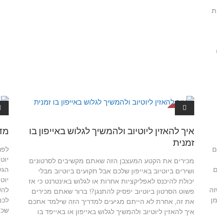
ת
מדריכים ליו
מ
טיוב
איך להאזין ליוטיוב ולהמשיך לגלוש באייפון בו
מדר
זמנית
ם
לפנ
יוט
מכירים את הקטע המעצבן הזה שאתם מקשיבים לסרטונים
ם
הגע
ושירים ביוטיוב באייפון שלכם אבל תקועים ביוטיוב מבלי
יוט
יכולת להיכנס לאפליקציות אחרות או לגלוש באינטרנט כי אז
זה
להש
פשוט הסרטון ביוטיוב יפסיק להתנגן?! ברור שאתם מכירים
מן
לכם
את זה, אחרת לא הייתם מגיעים למדריך הזה שילמד אתכם
שכמ
איך להאזין ליוטיוב ולהמשיך לגלוש באייפון או באייפד בו