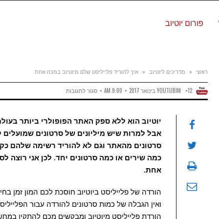
פורום יוטיוב
ראשי
»
מדריכים ליוטיוב
»
איך להוריד פלייליסט שלם מיוטיוב במכה אחת
על
YOUTUBIM
12 בינואר 2017
9:00 AM
סגור לתגובות
איך
יוטיוב הוא ללא ספק האתר הפופולרי ביותר בעולם
להוריד
אבל למרות שיש מיליונים של סרטונים שמועלים 
פלייליסט
סרטונים מהאתר וגם לא להוריד רשימה שלהם כקבו
שלם
כמה שירים או כמה סרטונים יחד. לכן אני רוצה ל
אחת.
מיוטיוב
במכה
הורדה של פלייליסט ביוטיוב חוסכת לכם המון זמן בח
אחת
ואין הגבלה של כמות סרטונים להורדה עבור הפלייליס
הורדת פלייליסט מיוטיוב ומבקשים מכם להתקין במחש