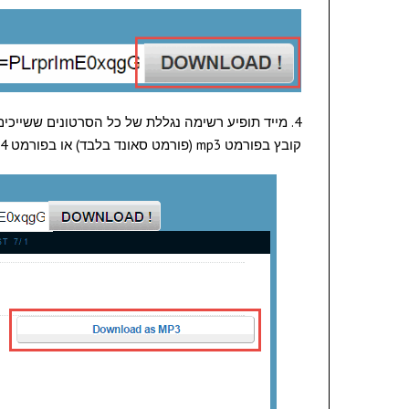
4. מייד תופיע רשימה נגללת של כל הסרטונים ששייכים
קובץ בפורמט mp3 (פורמט סאונד בלבד) או בפורמט mp4 (פורמט ווידאו של הווידאו + שמע)